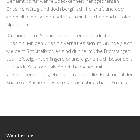
Geheimtipp für wahre Speckkenner) handgedrehten
Grissinis würzig und doch bergfrisch, herzhaft und doch
verspielt, ein bisschen bella Italia ein bisschen nach Tiroler
Alpenraum.
Das andere für Südtirol bezeichnende Produkt die
Grissinis. Mit den Grissinis verhält es sich im Grunde gleich
wie beim Schüttelbrot, es sind dünne, mürbe Brotstangen
aus Hefeteig, knapp fingerdick und eigenen sich besonders
zu Speck, Käse oder als Appetithäppchen mit
verschiedenen Dips, eben ein traditioneller Bestandteil der
Südtiroler Küche, selbstverständlich ohne chem. Zusätze.
Wir über uns