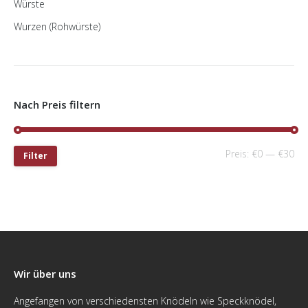
Würste
Wurzen (Rohwürste)
Nach Preis filtern
Preis:
€0
—
€30
Filter
Wir über uns
Angefangen von verschiedensten Knödeln wie Speckknödel,