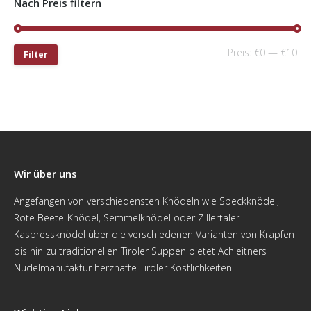
Nach Preis filtern
Preis:
€0
—
€10
Filter
Wir über uns
Angefangen von verschiedensten Knödeln wie Speckknödel,
Rote Beete-Knödel, Semmelknödel oder Zillertaler
Kaspressknödel über die verschiedenen Varianten von Krapfen
bis hin zu traditionellen Tiroler Suppen bietet Achleitners
Nudelmanufaktur herzhafte Tiroler Köstlichkeiten.