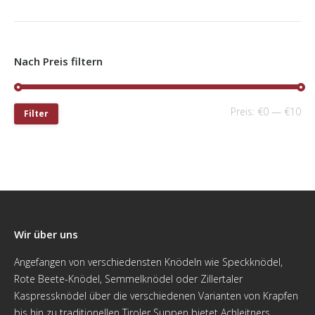
Nach Preis filtern
Preis:
€0
—
€10
Filter
Wir über uns
Angefangen von verschiedensten Knödeln wie Speckknödel,
Rote Beete-Knödel, Semmelknödel oder Zillertaler
Kaspressknödel über die verschiedenen Varianten von Krapfen
bis hin zu traditionellen Tiroler Suppen bietet Achleitners