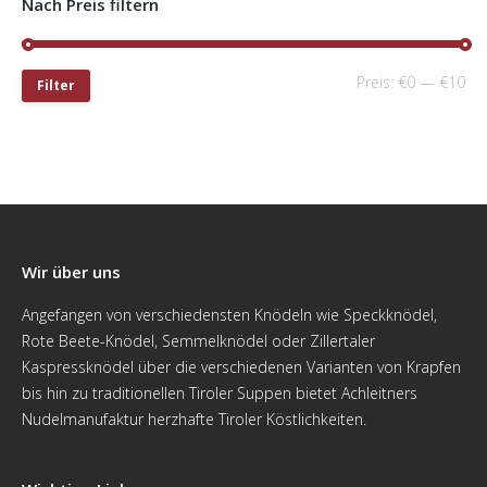
Nach Preis filtern
Preis:
€0
—
€10
Filter
Wir über uns
Angefangen von verschiedensten Knödeln wie Speckknödel,
Rote Beete-Knödel, Semmelknödel oder Zillertaler
Kaspressknödel über die verschiedenen Varianten von Krapfen
bis hin zu traditionellen Tiroler Suppen bietet Achleitners
Nudelmanufaktur herzhafte Tiroler Köstlichkeiten.