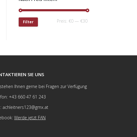
Preis:
€0
—
€30
Filter
NTAKTIEREN SIE UNS
 stehen Ihnen gerne bei Fragen zur Verfügung
efon: +43 660 47 61 243
l: achleitners123@gmx.at
ebook:
Werde jetzt FAN