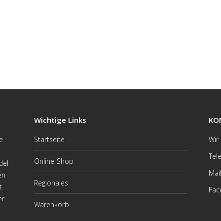
Wichtige Links
KO
e
Startseite
Wir
Tel
Online-Shop
del
Mai
en
Regionales
t
Fac
er
Warenkorb