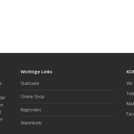
Wichtige Links
KO
e
Startseite
Wir
Tel
Online-Shop
del
Mai
en
Regionales
t
Fac
er
Warenkorb