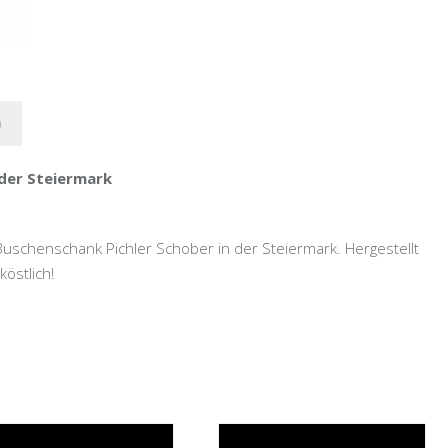
)
 der Steiermark
uschenschank Pichler Schober in der Steiermark. Hergestellt
östlich!