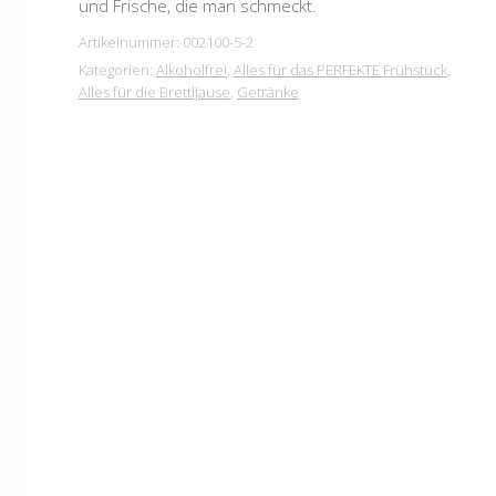
und Frische, die man schmeckt.
Artikelnummer:
002100-5-2
Kategorien:
Alkoholfrei
,
Alles für das PERFEKTE Frühstück
,
Alles für die Brettljause
,
Getränke