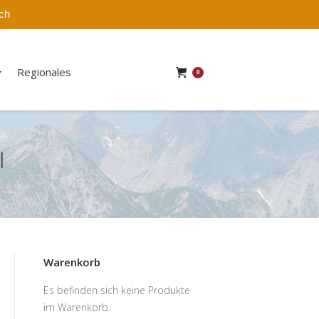
ich
Regionales
0
l
Warenkorb
Es befinden sich keine Produkte
im Warenkorb.