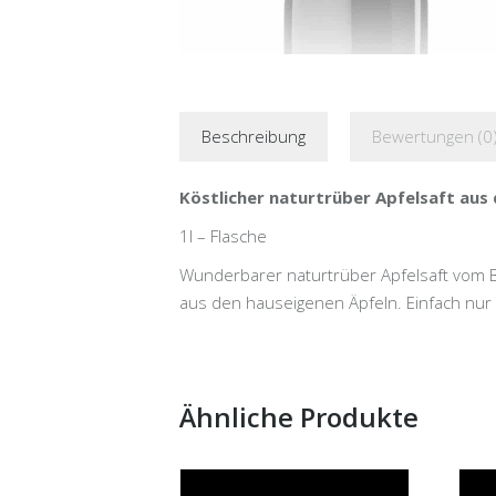
Beschreibung
Bewertungen (0
Köstlicher naturtrüber Apfelsaft aus
1l – Flasche
Wunderbarer naturtrüber Apfelsaft vom B
aus den hauseigenen Äpfeln. Einfach nur k
Ähnliche Produkte