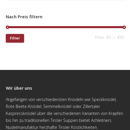
Nach Preis filtern
Preis:
€0
—
€30
Filter
Wir über uns
Angefangen von verschiedensten Knödeln wie Speckknödel,
Rote Beete-Knödel, Semmelknödel oder Zillertaler
Kaspressknödel über die verschiedenen Varianten von Krapfen
bis hin zu traditionellen Tiroler Suppen bietet Achleitners
Nudelmanufaktur herzhafte Tiroler Köstlichkeiten.