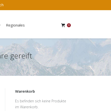
ich
Regionales
0
re gereift
Warenkorb
Es befinden sich keine Produkte
im Warenkorb.