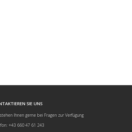
NTAKTIEREN SIE UNS
 stehen Ihnen gerne bei Fragen zur Verfügung
efon: +43 660 47 61 243