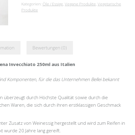
Kategorien:
Öle / Essige
,
Vegane Produkte
,
Vegetarische
Produkte
rmation
Bewertungen (0)
ena Invecchiato 250ml aus Italien
 sind Komponenten, für die das Unternehmen Bellei bekannt
men überzeugt durch Höchste Qualität sowie durch die
lichen Waren, die sich durch ihren erstklassigen Geschmack
ter Zusatz von Weinessig hergestellt und wird zum Reifen in
t wurde 20 Jahre lang gereift.