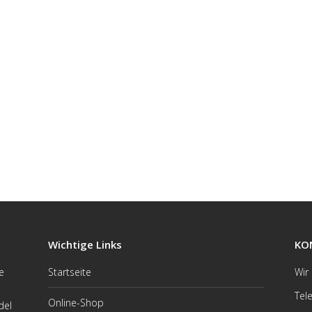
Wichtige Links
KO
e
Startseite
Wir
Tel
Online-Shop
del