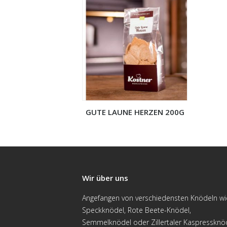
GUTE LAUNE HERZEN 200G
Wir über uns
Angefangen von verschiedensten Knödeln wi
Speckknödel, Rote Beete-Knödel,
Semmelknödel oder Zillertaler Kaspressknö