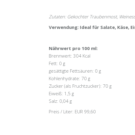
Zutaten: Gekochter Traubenmost, Weinessig
Verwendung: Ideal für Salate, Käse, E
Nährwert pro 100 ml:
Brennwert: 304 Kcal
Fett: 0 g
gesättigte Fettsäuren: 0 g
Kohlenhydrate: 70 g
Zucker (als Fruchtzucker): 70 g
Eiweiß: 1,5 g
Salz: 0,04 g
Preis / Liter: EUR 99,60