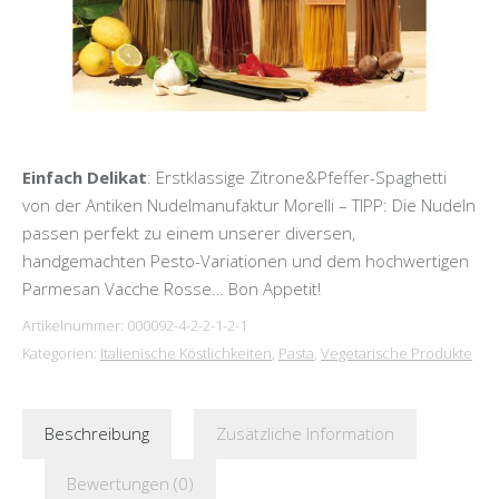
Einfach Delikat
: Erstklassige Zitrone&Pfeffer-Spaghetti
von der Antiken Nudelmanufaktur Morelli – TIPP: Die Nudeln
passen perfekt zu einem unserer diversen,
handgemachten Pesto-Variationen und dem hochwertigen
Parmesan Vacche Rosse… Bon Appetit!
Artikelnummer:
000092-4-2-2-1-2-1
Kategorien:
Italienische Köstlichkeiten
,
Pasta
,
Vegetarische Produkte
Beschreibung
Zusätzliche Information
Bewertungen (0)