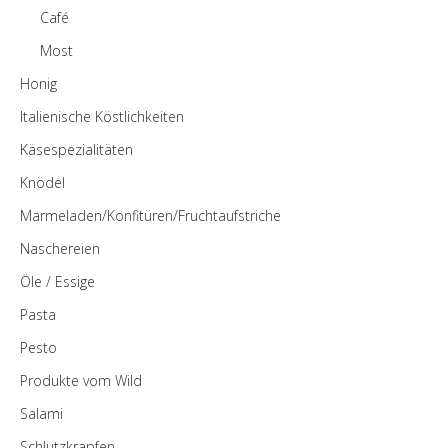
Café
Most
Honig
Italienische Köstlichkeiten
Käsespezialitäten
Knödel
Marmeladen/Konfitüren/Fruchtaufstriche
Naschereien
Öle / Essige
Pasta
Pesto
Produkte vom Wild
Salami
Schlutzkrapfen