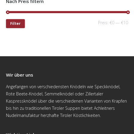
Nach Preis filtern
Preis:
€0
—
€10
Filter
Wir über uns
Angefangen von verschiedensten Knödeln wie Speckknödel,
Rote Beete-Knödel, Semmelknödel oder Zillertaler
Kaspressknödel über die verschiedenen Varianten von Krapfen
bis hin zu traditionellen Tiroler Suppen bietet Achleitners
Nudelmanufaktur herzhafte Tiroler Köstlichkeiten.