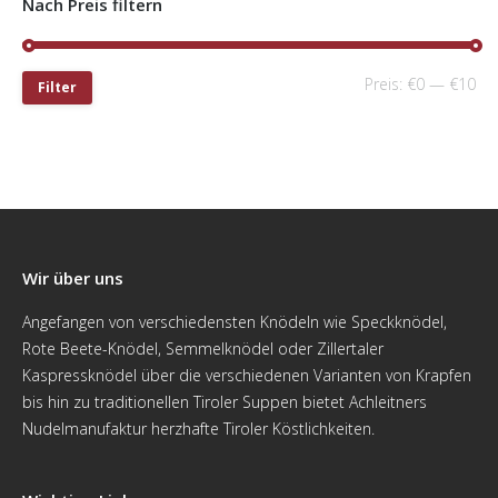
Nach Preis filtern
Preis:
€0
—
€10
Filter
Wir über uns
Angefangen von verschiedensten Knödeln wie Speckknödel,
Rote Beete-Knödel, Semmelknödel oder Zillertaler
Kaspressknödel über die verschiedenen Varianten von Krapfen
bis hin zu traditionellen Tiroler Suppen bietet Achleitners
Nudelmanufaktur herzhafte Tiroler Köstlichkeiten.