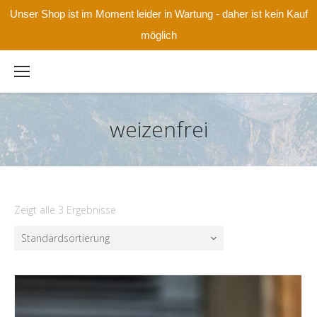
Unser Shop ist im Moment leider in Wartung - daher ist kein Kauf
möglich
weizenfrei
Zeigt alle 3 Ergebnisse
Standardsortierung