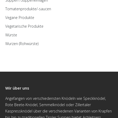
Suppen /Suppeneinlagen
Tomatenprodukte/-saucen
Vegane Produkte
Vegetarische Produkte
Würste
Wurzen (Rohwürste)
Wir über uns
Angefangen von verschiedensten Knödeln wie Speckknödel,
Rote Beete-Knödel, Semmelknödel oder Zillertaler
Kaspressknödel über die verschiedenen Varianten von Krapfen
bis hin zu traditionellen Tiroler Suppen bietet Achleitners