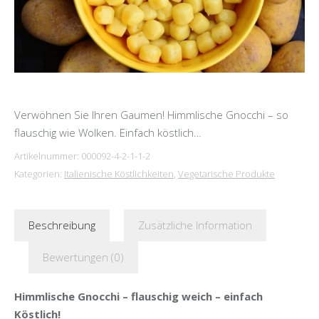
Verwöhnen Sie Ihren Gaumen! Himmlische Gnocchi – so
flauschig wie Wolken. Einfach köstlich…
Artikelnummer:
000092-4-2-1-1-2
Kategorien:
Italienische Köstlichkeiten
,
Vegetarische Produkte
Beschreibung
Zusätzliche Information
Bewertungen (0)
Himmlische Gnocchi – flauschig weich – einfach
Köstlich!