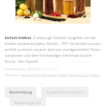
Einfach Delikat
: Erstklassige Steinpilz-Spaghetti von der
Antiken Nudelmanufaktur Morelli – TIPP: Die Nudeln passen
perfekt zu einem unserer diversen, handgemachten Pesto-
Variationen und dem hochwertigen Parmesan Vacche
Rosse… Bon Appetit!
Artikelnummer:
000092-4-2-2-1-2-2-1-1
Kategorien:
Italienische Köstlichkeiten
,
Pasta
,
Vegetarische Produkte
Beschreibung
Zusätzliche Information
Bewertungen (0)