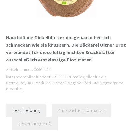
Hauchdünne Dinkelblätter die genauso herrlich
schmecken wie sie knuspern. Die Bäckerei Ultner Brot
verwendet für diese luftig leichten Snackblätter
ausschließlich erstklassige Biozutaten.
Artikelnummer:
0066-1-2-1
Kategorien:
Alles für das PERFEKTE Frühstück
,
Alles für die
Brettljause
,
BIO-Produkte
,
Gebäck
,
Vegane Produkte
,
Vegetarische
Produkte
Beschreibung
Zusätzliche Information
Bewertungen (0)