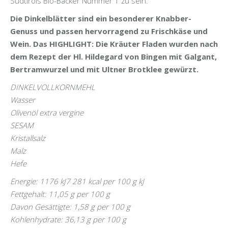
Südtirols Bio-Bäcker Nummer 1 zu sein.
Die Dinkelblätter sind ein besonderer Knabber-
Genuss und passen hervorragend zu Frischkäse und
Wein. Das HIGHLIGHT:
Die Kräuter Fladen wurden nach
dem Rezept der Hl. Hildegard von Bingen mit Galgant,
Bertramwurzel und mit Ultner Brotklee gewürzt.
DINKELVOLLKORNMEHL
Wasser
Olivenöl extra vergine
SESAM
Kristallsalz
Malz
Hefe
Energie: 1176 kJ7 281 kcal per 100 g kJ
Fettgehalt: 11,05 g per 100 g
Davon Gesättigte: 1,58 g per 100 g
Kohlenhydrate: 36,13 g per 100 g